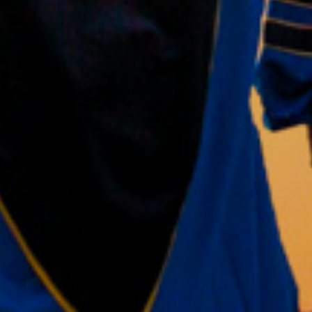
ნიკოლოზ გაგაძე
SEU-ს ბიზნეს ანალიტიკის