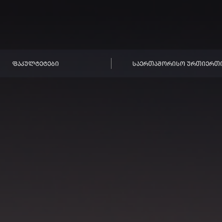
ᲤᲐᲙᲣᲚᲢᲔᲢᲔᲑᲘ
ᲡᲐᲔᲠᲗᲐᲨᲝᲠᲘᲡᲝ ᲣᲠᲗᲘᲔᲠᲗ