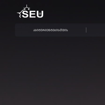
ᲐᲑᲘᲢᲣᲠᲘᲔᲜᲢᲔᲑᲘᲡᲗᲕᲘᲡ