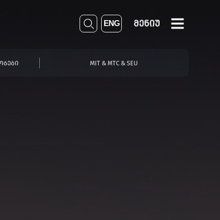
ᲛᲔᲜᲘᲣ
ENG
ᲝᲑᲔᲑᲘ
MIT & MTC & SEU